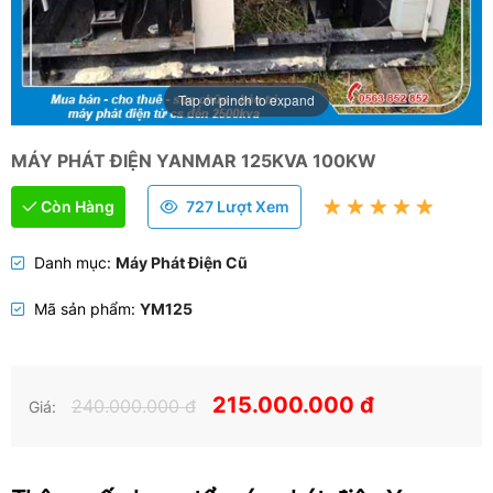
Tap or pinch to expand
MÁY PHÁT ĐIỆN YANMAR 125KVA 100KW
Còn Hàng
727 Lượt Xem
Danh mục:
Máy Phát Điện Cũ
Mã sản phẩm:
YM125
215.000.000 đ
240.000.000 đ
Giá: