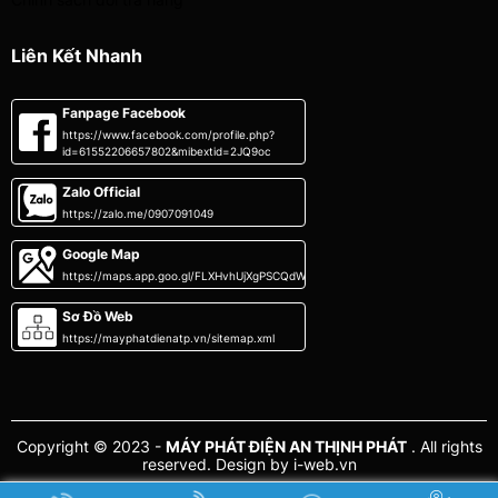
Liên Kết Nhanh
Fanpage Facebook
https://www.facebook.com/profile.php?
id=61552206657802&mibextid=2JQ9oc
Zalo Official
https://zalo.me/0907091049
Google Map
https://maps.app.goo.gl/FLXHvhUjXgPSCQdWA
Sơ Đồ Web
https://mayphatdienatp.vn/sitemap.xml
Copyright © 2023 -
MÁY PHÁT ĐIỆN AN THỊNH PHÁT
. All rights
reserved.
Design by i-web.vn