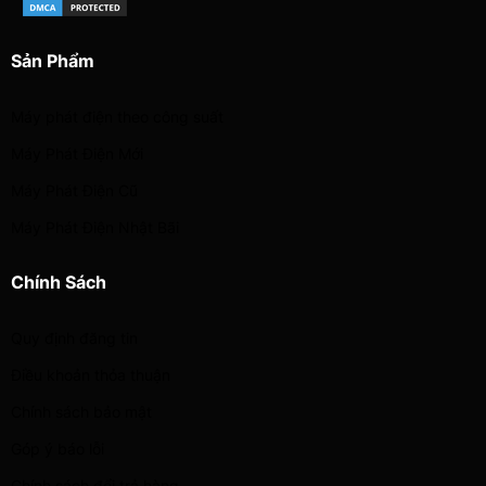
Sản Phẩm
Máy phát điện theo công suất
Máy Phát Điện Mới
Máy Phát Điện Cũ
Máy Phát Điện Nhật Bãi
Chính Sách
Quy định đăng tin
Điều khoản thỏa thuận
Chính sách bảo mật
Góp ý báo lỗi
Chính sách đổi trả hàng